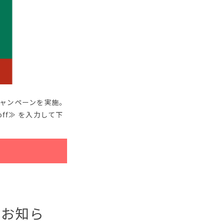
キャンペーンを実施。
off≫ を入力して下
のお知ら