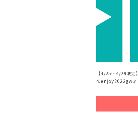
【4/25～4/29
≪enjoy2022g